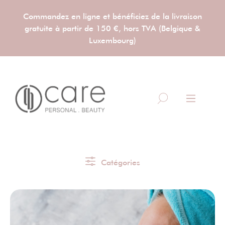
Commandez en ligne et bénéficiez de la livraison
gratuite à partir de 150 €, hors TVA (Belgique &
Luxembourg)
Catégories