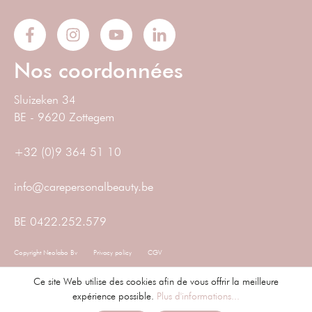
Nos coordonnées
Sluizeken 34
BE - 9620 Zottegem
+32 (0)9 364 51 10
info@carepersonalbeauty.be
BE 0422.252.579
Copyright Neolabo Bv
Privacy policy
CGV
Ce site Web utilise des cookies afin de vous offrir la meilleure
expérience possible.
Plus d'informations...