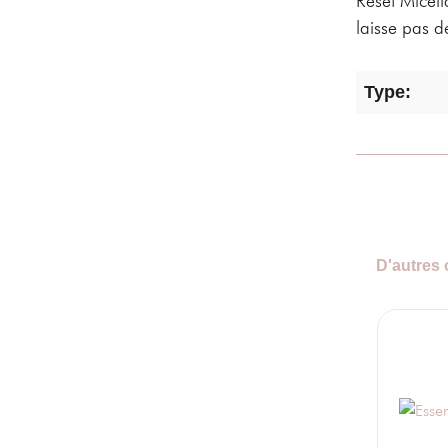
laisse pas d
Type:
D'autres 