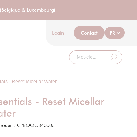
A (Belgique & Luxembourg)
Login
Contact
FR
ials - Reset Micellar Water
sentials - Reset Micellar
ter
produit :
CPBOOG340005