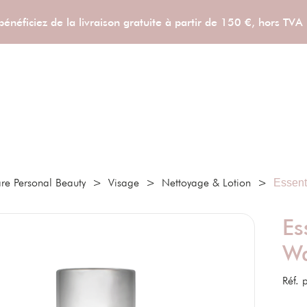
néficiez de la livraison gratuite à partir de 150 €, hors TV
re Personal Beauty
>
Visage
>
Nettoyage & Lotion
>
Essent
Es
Wa
Réf. 