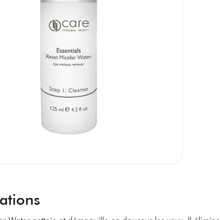
ations
ar Water nettoie et démaquille en douceur les yeux. Il élimin